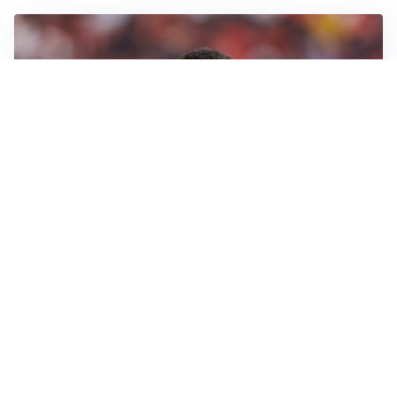
AFFARE IN CHIUSURA
Barcellona, colpo Rodri: battuto il Real Madrid
MOTIVATO
Douglas Luiz dice no all’Everton e punta sulla
Juventus
RIENTRO A RILENTO