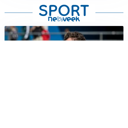
CALCIOMERCATO
Cagliari, il caso Esposito continua. Intanto arriva
Maldini