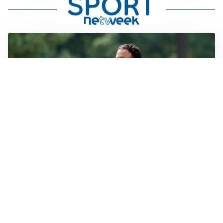
LE PAROLE
Milan, Amorim: “Sapevamo delle difficoltà, faremo
delle scelte”
LE PAROLE
Juventus, Spalletti soddisfatto: “I nuovi? Li ho visti