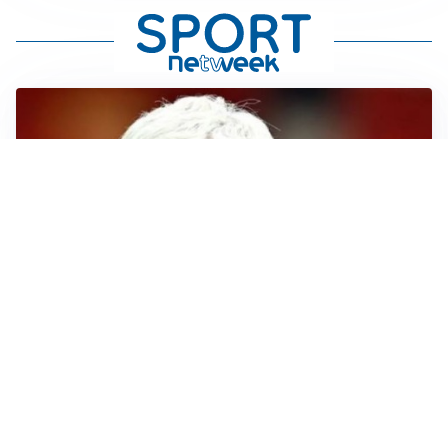
SERIE A
Roma, troppi gol subiti: Gasp deve lavorare in difesa
SERIE A
Milan, quanto lavoro per Amorim: il campo parla