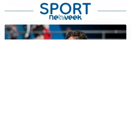
CALCIOMERCATO
Cagliari, il caso Esposito continua. Intanto arriva
Maldini