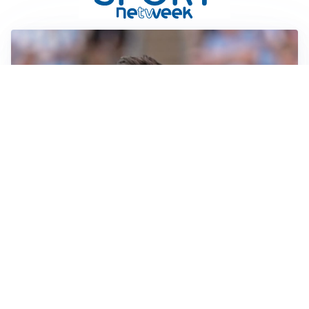
IL NOME NUOVO
Napoli, Musso resta un’opzione per la porta
TITOLARE IN CAMPIONATO
Inter, tocca a Pio Esposito: Chivu gli affida l’attacco
LE PAROLE