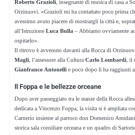
Roberto Grazioli
, insegnante di musica di casa a 
Orzinuovi. «Grazioli mi ha contattato poco prima ch
avessimo avuto piacere di mostrargli la città e, sopra
all’Istruzione
Luca Bulla
– Abbiamo ovviamente acce
ospitarlo».
Il ritrovo è avvenuto davanti alla Rocca di Orzinuovi
Magli
, l’assessore alla Cultura
Carlo Lombardi
, il
Gianfranco Antonelli
e poco dopo li ha raggiunti a
Il Foppa e le bellezze orceane
Dopo aver passeggiato tra le stanze della Rocca alles
dedicata a Vincenzo Foppa, la visita si è ampliata con
Carnerio insieme al parroco don Domenico Amidani e a
storica sala consiliare orceana e un quadro di Sartori