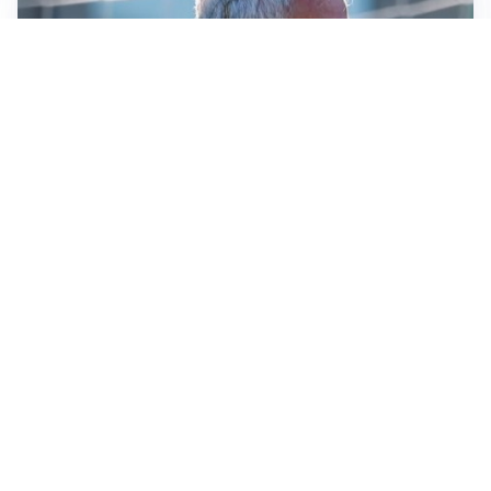
LA NOVITÀ
Le regole di Mourinho al Real
MERCATO JUVE
La Juventus vuole Suzuki, ma il Psg è avanti
CALCIOMERCATO
Inter, Frattesi blocca il mercato nerazzurro: la
situazione
SERIE A