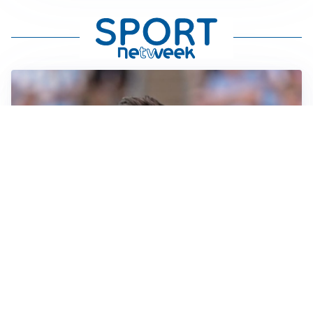
IL NOME NUOVO
Napoli, Musso resta un’opzione per la porta
TITOLARE IN CAMPIONATO