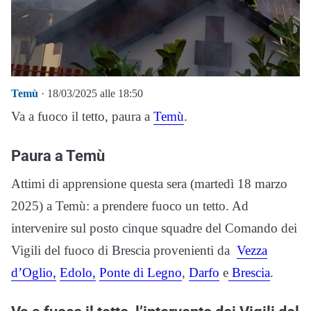
Temù
· 18/03/2025 alle 18:50
Va a fuoco il tetto, paura a
Temù
.
Paura a Temù
Attimi di apprensione questa sera (martedì 18 marzo
2025) a Temù: a prendere fuoco un tetto. Ad
intervenire sul posto cinque squadre del Comando dei
Vigili del fuoco di Brescia provenienti da
Vezza
d’Oglio,
Edolo,
Ponte di Legno
,
Darfo
e
Brescia
.