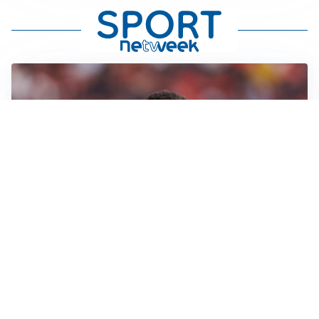
AFFARE IN CHIUSURA
Barcellona, colpo Rodri: battuto il Real Madrid
MOTIVATO
Douglas Luiz dice no all’Everton e punta sulla