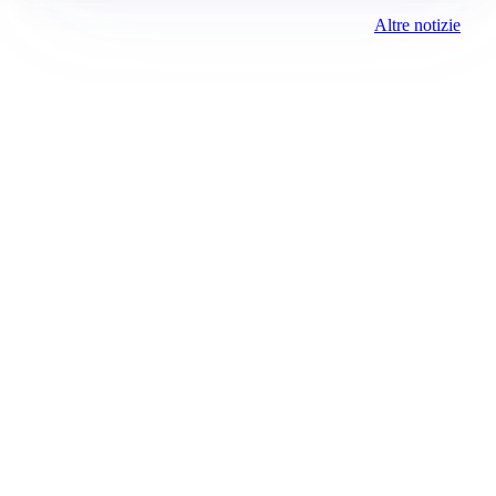
Altre notizie
Prima Brescia
Registrazione tribunale:
Brescia 14/2021 6/15/2021
ROC:
15381
Direttore responsabile:
Davide D'Adda
Editore:
Media (iN) Srl