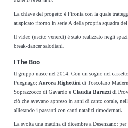
dialetto bresciano.
La chiave del progetto è l’ironia con la quale tratteg
auspicato ritorno in serie A della propria squadra del
Il video (uscito venerdì) è stato realizzato negli spaz
break-dancer salodiani.
I The Boo
Il gruppo nasce nel 2014. Con un sogno nel cassetto
Puegnago;
Aurora Righettini
di Toscolano Mader
Soprazzocco di Gavardo e
Claudia Baruzzi
di Prov
ciò che avevano appreso in anni di canto corale, nelle 
allietando i passanti con canti natalizi rimodernati.
La svolta una mattina di dicembre a Desenzano: per r