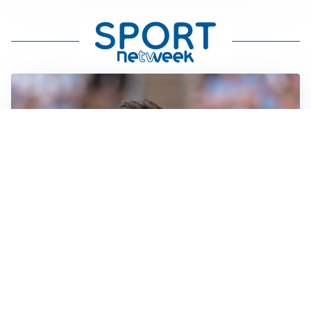
IL NOME NUOVO
Napoli, Musso resta un’opzione per la porta
TITOLARE IN CAMPIONATO