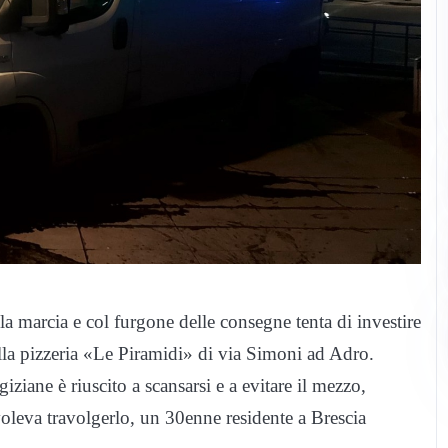
a marcia e col furgone delle consegne tenta di investire
ella pizzeria «Le Piramidi» di via Simoni ad Adro.
iziane è riuscito a scansarsi e a evitare il mezzo,
voleva travolgerlo, un 30enne residente a Brescia