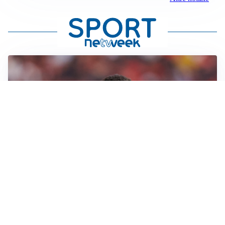
AFFARE IN CHIUSURA
Barcellona, colpo Rodri: battuto il Real Madrid