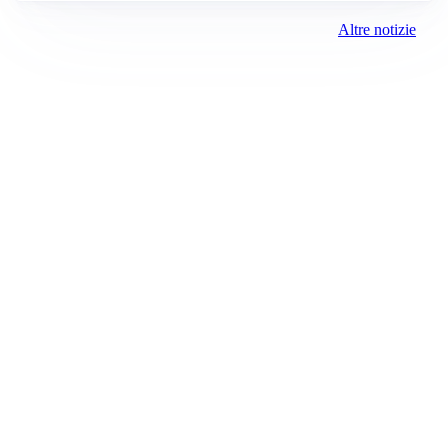
Altre notizie
Prima Brescia
Registrazione tribunale:
Brescia 14/2021 6/15/2021
ROC:
15381
Direttore responsabile:
Davide D'Adda
Editore:
Media (iN) Srl