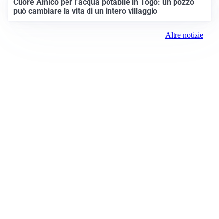
Cuore Amico per l’acqua potabile in Togo: un pozzo
può cambiare la vita di un intero villaggio
Altre notizie
Prima Brescia
Registrazione tribunale:
Brescia 14/2021 6/15/2021
ROC:
15381
Direttore responsabile:
Davide D'Adda