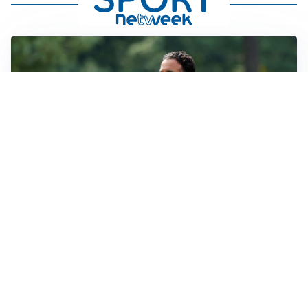
LE PAROLE
Milan, Amorim: “Sapevamo delle difficoltà, faremo
delle scelte”
LE PAROLE
Juventus, Spalletti soddisfatto: “I nuovi? Li ho visti
molto bene”