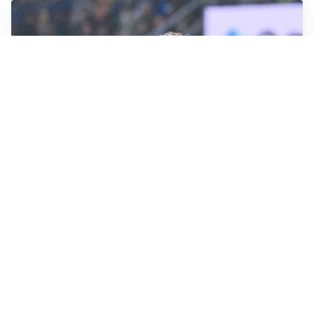
L'INTRIGO
Frattesi-Juve, il mercato resta un gioco di incastri
IL FAVORITO
Inter, Diaby è ora il favorito per la fascia destra
PUNTE IN MOVIMENTO
Effetto domino in attacco: Bologna, Fiorentina e
Parma si muovono