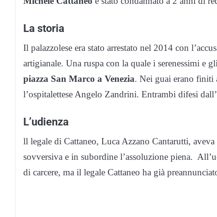
Michele Cattaneo
è stato condannato a 2 anni di re
La storia
Il palazzolese era stato arrestato nel 2014 con l’acc
artigianale. Una ruspa con la quale i serenessimi e g
piazza San Marco a Venezia
. Nei guai erano finit
l’ospitalettese Angelo Zandrini. Entrambi difesi dal
L’udienza
ll legale di Cattaneo, Luca Azzano Cantarutti, aveva 
sovversiva e in subordine l’assoluzione piena. All’u
di carcere, ma il legale Cattaneo ha già preannunciat