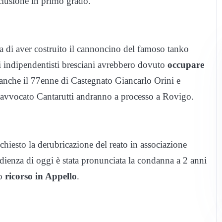
clusione in primo grado.
usa di aver costruito il cannoncino del famoso tanko
li indipendentisti bresciani avrebbero dovuto
occupare
i anche il 77enne di Castegnato Giancarlo Orini e
l’avvocato Cantarutti andranno a processo a Rovigo.
chiesto la derubricazione del reato in associazione
dienza di oggi è stata pronunciata la condanna a 2 anni
o
ricorso in Appello
.