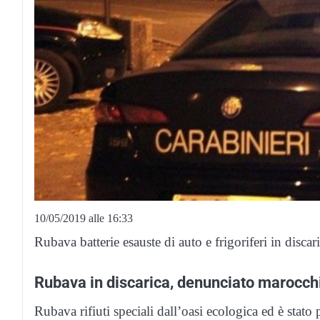
10/05/2019 alle 16:33
Rubava batterie esauste di auto e frigoriferi in disc
Rubava in discarica, denunciato marocch
Rubava rifiuti speciali dall’oasi ecologica ed è stato