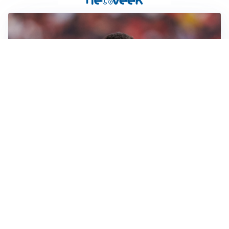
AFFARE IN CHIUSURA
Barcellona, colpo Rodri: battuto il Real Madrid
MOTIVATO
Douglas Luiz dice no all’Everton e punta sulla
Juventus
RIENTRO A RILENTO