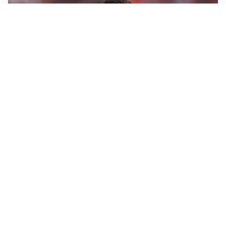
AFFARE IN CHIUSURA
Barcellona, colpo Rodri: battuto il Real Madrid
MOTIVATO
Douglas Luiz dice no all’Everton e punta sulla
Juventus
RIENTRO A RILENTO
Alcaraz, US Open lontano: la corsa contro il tempo
continua