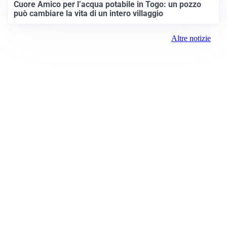
Cuore Amico per l’acqua potabile in Togo: un pozzo
può cambiare la vita di un intero villaggio
Altre notizie
Prima Brescia
Registrazione tribunale:
Brescia 14/2021 6/15/2021
ROC:
15381
Direttore responsabile:
Davide D'Adda