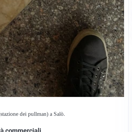
stazione dei pullman) a Salò.
vità commerciali