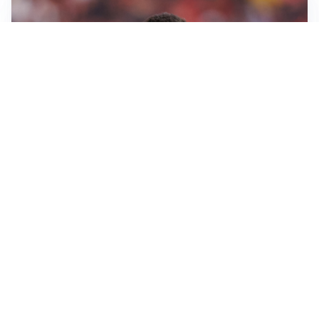
AFFARE IN CHIUSURA
Barcellona, colpo Rodri: battuto il Real Madrid
MOTIVATO
Douglas Luiz dice no all’Everton e punta sulla
Juventus
RIENTRO A RILENTO
Alcaraz, US Open lontano: la corsa contro il tempo
continua