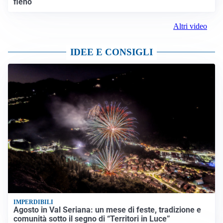
fieno
Altri video
IDEE E CONSIGLI
IMPERDIBILI
Agosto in Val Seriana: un mese di feste, tradizione e
comunità sotto il segno di “Territori in Luce”