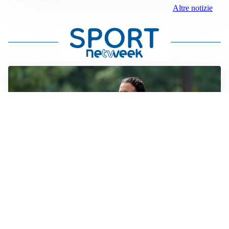
Altre notizie
LE PAROLE
Milan, Amorim: “Sapevamo delle difficoltà, faremo
delle scelte”