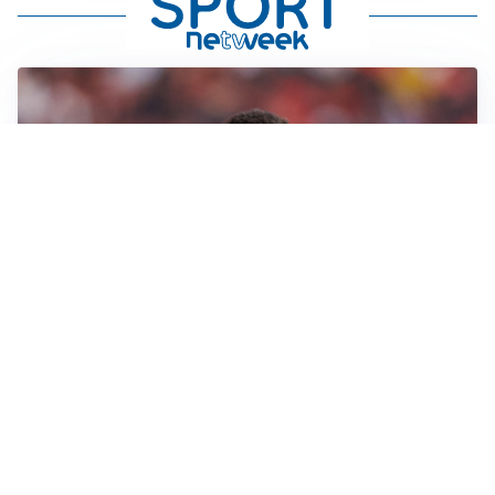
AFFARE IN CHIUSURA
Barcellona, colpo Rodri: battuto il Real Madrid
MOTIVATO
Douglas Luiz dice no all’Everton e punta sulla
Juventus