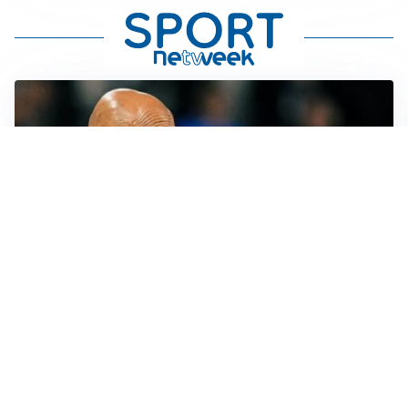
LE PAROLE
Juventus, Spalletti soddisfatto: “I nuovi? Li ho visti
molto bene”
AMICHEVOLI