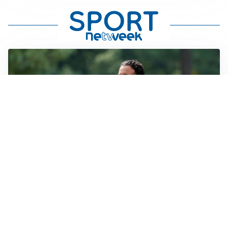
LE PAROLE
Milan, Amorim: “Sapevamo delle difficoltà, faremo
delle scelte”