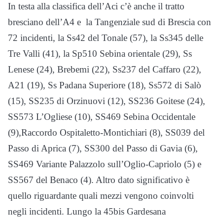
In testa alla classifica dell’Aci c’è anche il tratto
bresciano dell’A4 e la Tangenziale sud di Brescia con
72 incidenti, la Ss42 del Tonale (57), la Ss345 delle
Tre Valli (41), la Sp510 Sebina orientale (29), Ss
Lenese (24), Brebemi (22), Ss237 del Caffaro (22),
A21 (19), Ss Padana Superiore (18), Ss572 di Salò
(15), SS235 di Orzinuovi (12), SS236 Goitese (24),
SS573 L’Ogliese (10), SS469 Sebina Occidentale
(9),Raccordo Ospitaletto-Montichiari (8), SS039 del
Passo di Aprica (7), SS300 del Passo di Gavia (6),
SS469 Variante Palazzolo sull’Oglio-Capriolo (5) e
SS567 del Benaco (4). Altro dato significativo è
quello riguardante quali mezzi vengono coinvolti
negli incidenti. Lungo la 45bis Gardesana