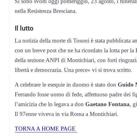
Si sono svolti oggi pomeriggio, 23 agosto, i funeral
nella Resistenza Bresciana.
Il lutto
La notizia della morte di Tosoni è stata pubblicata 
con un breve post che ne ha ricordato la lotta per la
della sezione ANPI di Montichiari, con forti ringrazia
libertà e democrazia. Una prece» vi si trova scritto.
A celebrare le esequie in duomo è stato don
Guido 
Ferrando fosse uomo di fede, affettuoso padre dei fig
l’amicizia che lo legava a don
Gaetano Fontana
, g
Il 97enne viveva in via Roma a Montichiari.
TORNA A HOME PAGE