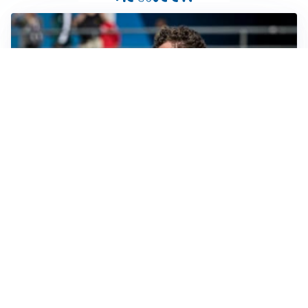
CALCIOMERCATO
Cagliari, il caso Esposito continua. Intanto arriva
Maldini
CALCIOMERCATO
Napoli, il solito Lukaku: non si presenta in ritiro, è
rottura