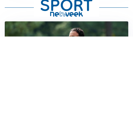
LE PAROLE
Milan, Amorim: “Sapevamo delle difficoltà, faremo
delle scelte”
LE PAROLE
Juventus, Spalletti soddisfatto: “I nuovi? Li ho visti