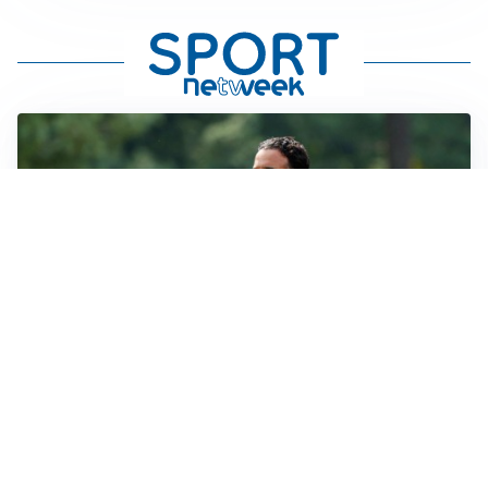
LE PAROLE
Milan, Amorim: “Sapevamo delle difficoltà, faremo
delle scelte”