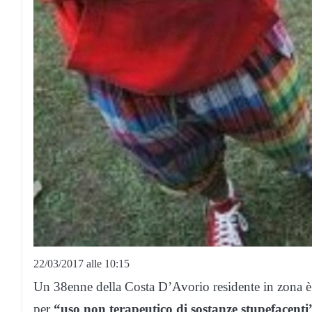
22/03/2017 alle 10:15
Un 38enne della Costa D’Avorio residente in zona è st
per
“uso non terapeutico di sostanze stupefacent