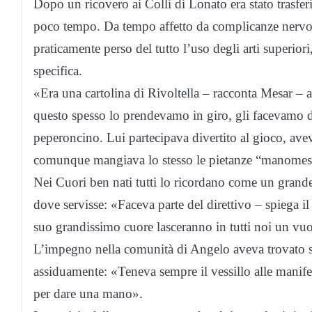
Dopo un ricovero ai Colli di Lonato era stato trasfer
poco tempo. Da tempo affetto da complicanze nervose
praticamente perso del tutto l’uso degli arti superior
specifica.
«Era una cartolina di Rivoltella – racconta Mesar – 
questo spesso lo prendevamo in giro, gli facevamo d
peperoncino. Lui partecipava divertito al gioco, ave
comunque mangiava lo stesso le pietanze “manomess
Nei Cuori ben nati tutti lo ricordano come un grand
dove servisse: «Faceva parte del direttivo – spiega il
suo grandissimo cuore lasceranno in tutti noi un vu
L’impegno nella comunità di Angelo aveva trovato sp
assiduamente: «Teneva sempre il vessillo alle manifes
per dare una mano».