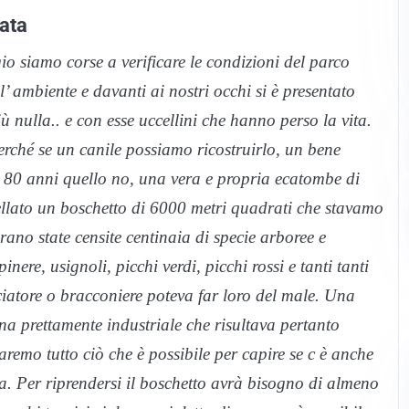
tata
gio siamo corse a verificare le condizioni del parco
l’ ambiente e davanti ai nostri occhi si è presentato
più nulla.. e con esse uccellini che hanno perso la vita.
erché se un canile possiamo ricostruirlo, un bene
 80 anni quello no, una vera e propria ecatombe di
cellato un boschetto di 6000 metri quadrati che stavamo
ano state censite centinaia di specie arboree e
nere, usignoli, picchi verdi, picchi rossi e tanti tanti
cciatore o bracconiere poteva far loro del male. Una
na prettamente industriale che risultava pertanto
aremo tutto ciò che è possibile per capire se c è anche
ta. Per riprendersi il boschetto avrà bisogno di almeno