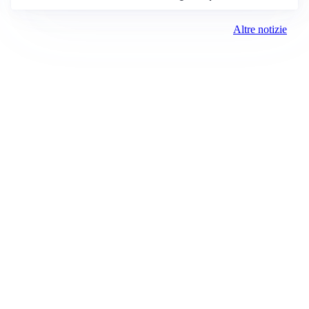
Altre notizie
Prima Brescia
Registrazione tribunale:
Brescia 14/2021 6/15/2021
ROC:
15381
Direttore responsabile:
Davide D'Adda
Editore:
Media (iN) Srl