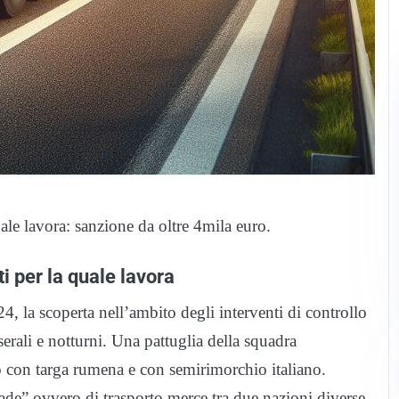
uale lavora: sanzione da oltre 4mila euro.
ti per la quale lavora
4, la scoperta nell’ambito degli interventi di controllo
i serali e notturni. Una pattuglia della squadra
o con targa rumena e con semirimorchio italiano.
rade” ovvero di trasporto merce tra due nazioni diverse