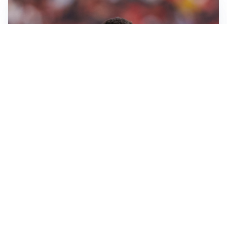
AFFARE IN CHIUSURA
Barcellona, colpo Rodri: battuto il Real Madrid
MOTIVATO
Douglas Luiz dice no all’Everton e punta sulla
Juventus
RIENTRO A RILENTO
Alcaraz, US Open lontano: la corsa contro il tempo