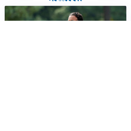
LE PAROLE
Milan, Amorim: “Sapevamo delle difficoltà, faremo
delle scelte”
LE PAROLE
Juventus, Spalletti soddisfatto: “I nuovi? Li ho visti
molto bene”