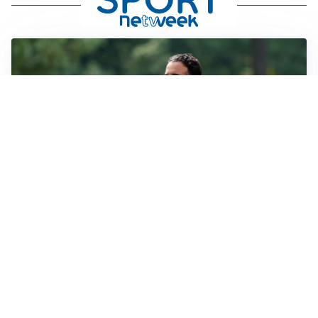
LE PAROLE
Milan, Amorim: “Sapevamo delle difficoltà, faremo
delle scelte”
LE PAROLE
Juventus, Spalletti soddisfatto: “I nuovi? Li ho visti
molto bene”