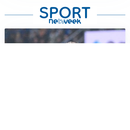
L'INTRIGO
Frattesi-Juve, il mercato resta un gioco di incastri
IL FAVORITO
Inter, Diaby è ora il favorito per la fascia destra