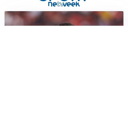
AFFARE IN CHIUSURA
Barcellona, colpo Rodri: battuto il Real Madrid
MOTIVATO
Douglas Luiz dice no all’Everton e punta sulla
Juventus