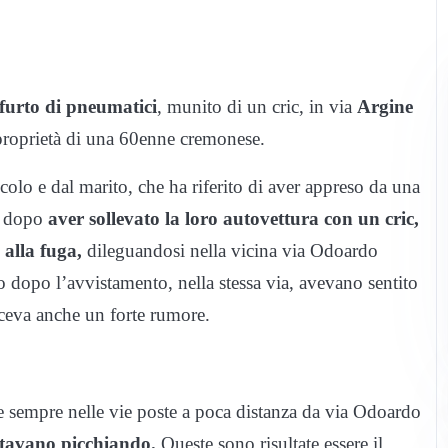
 furto di pneumatici
, munito di un cric, in via
Argine
proprietà di una 60enne cremonese.
eicolo e dal marito, che ha riferito di aver appreso da una
e dopo
aver sollevato la loro autovettura con un cric,
o alla fuga,
dileguandosi nella vicina via Odoardo
o dopo l’avvistamento, nella stessa via, avevano sentito
faceva anche un forte rumore.
 e sempre nelle vie poste a poca distanza da via Odoardo
 stavano picchiando.
Queste sono risultate essere il