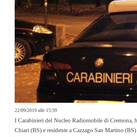
22/09/2019 alle 15:59
I Carabinieri del Nucleo Radiomobile di Cremona, 
Chiari (BS) e residente a Cazzago San Martino (BS) p