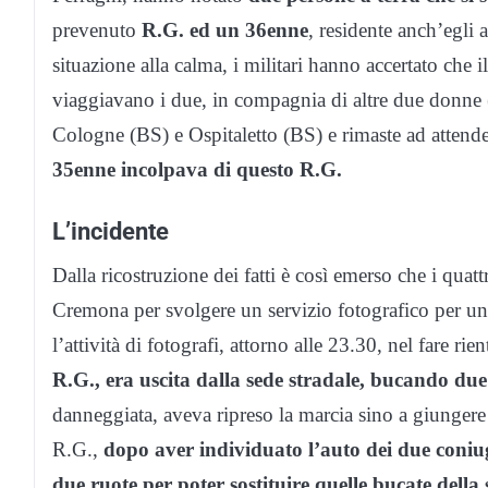
prevenuto
R.G. ed un 36enne
, residente anch’egli
situazione alla calma, i militari hanno accertato che 
viaggiavano i due, in compagnia di altre due donne 
Cologne (BS) e Ospitaletto (BS) e rimaste ad attende
35enne incolpava di questo R.G.
L’incidente
Dalla ricostruzione dei fatti è così emerso che i quatt
Cremona per svolgere un servizio fotografico per u
l’attività di fotografi, attorno alle 23.30, nel fare rie
R.G., era uscita dalla sede stradale, bucando du
danneggiata, aveva ripreso la marcia sino a giungere
R.G.,
dopo aver individuato l’auto dei due coniug
due ruote per poter sostituire quelle bucate del