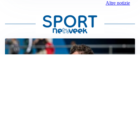
Altre notizie
GUERRA APERTA
Il ds del Cagliari contro Esposito: “Tentativo di