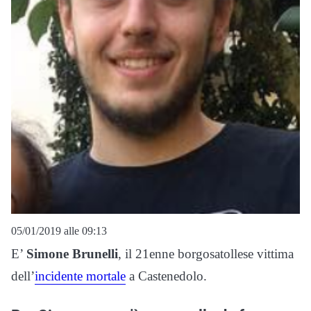
05/01/2019 alle 09:13
E’
Simone Brunelli
, il 21enne borgosatollese vittima
dell’
incidente mortale
a Castenedolo.