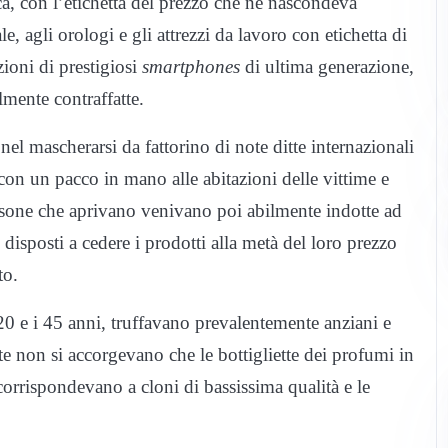
a, con l’etichetta del prezzo che ne nascondeva
e, agli orologi e gli attrezzi da lavoro con etichetta di
zioni di prestigiosi
smartphones
di ultima generazione,
lmente contraffatte.
nel mascherarsi da fattorino di note ditte internazionali
on un pacco in mano alle abitazioni delle vittime e
persone che aprivano venivano poi abilmente indotte ad
, disposti a cedere i prodotti alla metà del loro prezzo
to.
 20 e i 45 anni, truffavano prevalentemente anziani e
te non si accorgevano che le bottigliette dei profumi in
orrispondevano a cloni di bassissima qualità e le