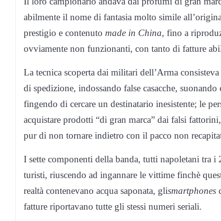
Il loro campionario andava dai profumi di gran marc
abilmente il nome di fantasia molto simile all’original
prestigio e contenuto
made in China
, fino a riprodu
ovviamente non funzionanti, con tanto di fatture abi
La tecnica scoperta dai militari dell’Arma consisteva 
di spedizione, indossando false casacche, suonando c
fingendo di cercare un destinatario inesistente; le 
acquistare prodotti “di gran marca” dai falsi fattorini
pur di non tornare indietro con il pacco non recapita
I sette componenti della banda, tutti napoletani tra i
turisti, riuscendo ad ingannare le vittime finchè ques
realtà contenevano acqua saponata, gli
smartphones
c
fatture riportavano tutte gli stessi numeri seriali.